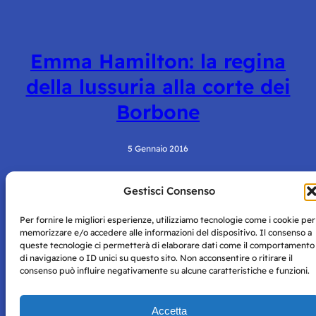
Emma Hamilton: la regina
della lussuria alla corte dei
Borbone
5 Gennaio 2016
Gestisci Consenso
Per fornire le migliori esperienze, utilizziamo tecnologie come i cookie per
memorizzare e/o accedere alle informazioni del dispositivo. Il consenso a
queste tecnologie ci permetterà di elaborare dati come il comportamento
di navigazione o ID unici su questo sito. Non acconsentire o ritirare il
consenso può influire negativamente su alcune caratteristiche e funzioni.
Storie di Napoli è una testata registrata presso il tribunale di
Napoli con autorizzazione numero 38 del 25/9/2019.
Tutte le immagini e i contenuti su questo sito sono forniti
Accetta