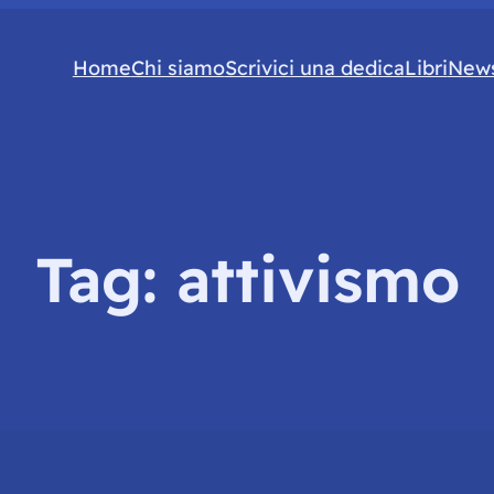
Home
Chi siamo
Scrivici una dedica
Libri
News
Tag:
attivismo