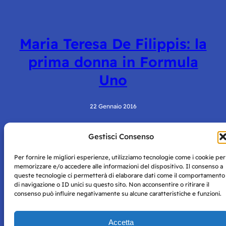
Maria Teresa De Filippis: la
prima donna in Formula
Uno
22 Gennaio 2016
Gestisci Consenso
Per fornire le migliori esperienze, utilizziamo tecnologie come i cookie per
memorizzare e/o accedere alle informazioni del dispositivo. Il consenso a
queste tecnologie ci permetterà di elaborare dati come il comportamento
di navigazione o ID unici su questo sito. Non acconsentire o ritirare il
consenso può influire negativamente su alcune caratteristiche e funzioni.
Storie di Napoli è una testata registrata presso il tribunale di
Napoli con autorizzazione numero 38 del 25/9/2019.
Tutte le immagini e i contenuti su questo sito sono forniti
Accetta