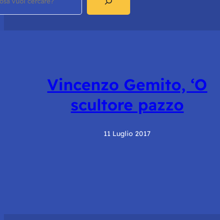
Vincenzo Gemito, ‘O
scultore pazzo
11 Luglio 2017