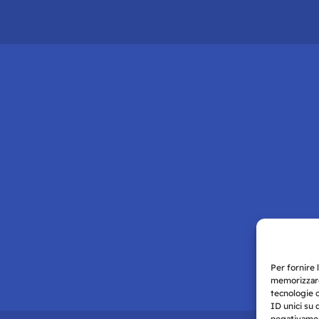
Per fornire 
memorizzare
tecnologie 
ID unici su 
negativament