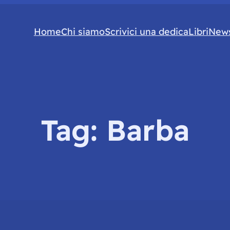
Home
Chi siamo
Scrivici una dedica
Libri
News
Tag:
Barba