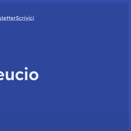
letter
Scrivici
eucio