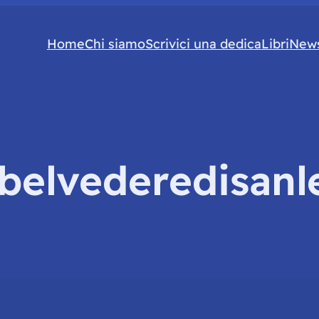
Home
Chi siamo
Scrivici una dedica
Libri
News
belvederedisanl