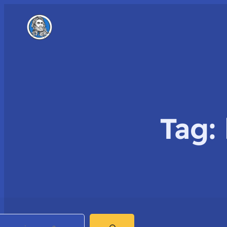
Tag:
earch