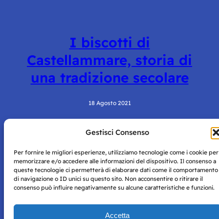
I biscotti di
Castellammare, storia di
una tradizione secolare
18 Agosto 2021
Gestisci Consenso
Per fornire le migliori esperienze, utilizziamo tecnologie come i cookie per
memorizzare e/o accedere alle informazioni del dispositivo. Il consenso a
queste tecnologie ci permetterà di elaborare dati come il comportamento
di navigazione o ID unici su questo sito. Non acconsentire o ritirare il
consenso può influire negativamente su alcune caratteristiche e funzioni.
Storie di Napoli è una testata registrata presso il tribunale di
Napoli con autorizzazione numero 38 del 25/9/2019.
Tutte le immagini e i contenuti su questo sito sono forniti
Accetta