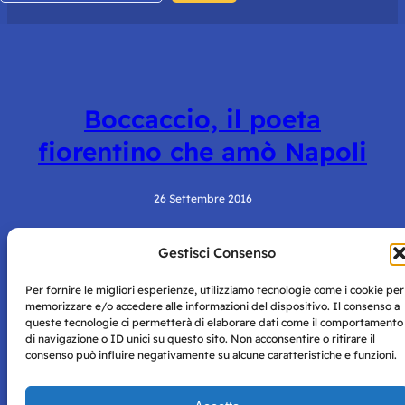
Boccaccio, il poeta
fiorentino che amò Napoli
26 Settembre 2016
Gestisci Consenso
Per fornire le migliori esperienze, utilizziamo tecnologie come i cookie per
memorizzare e/o accedere alle informazioni del dispositivo. Il consenso a
queste tecnologie ci permetterà di elaborare dati come il comportamento
di navigazione o ID unici su questo sito. Non acconsentire o ritirare il
consenso può influire negativamente su alcune caratteristiche e funzioni.
Storie di Napoli è una testata registrata presso il tribunale di
Napoli con autorizzazione numero 38 del 25/9/2019.
Tutte le immagini e i contenuti su questo sito sono forniti