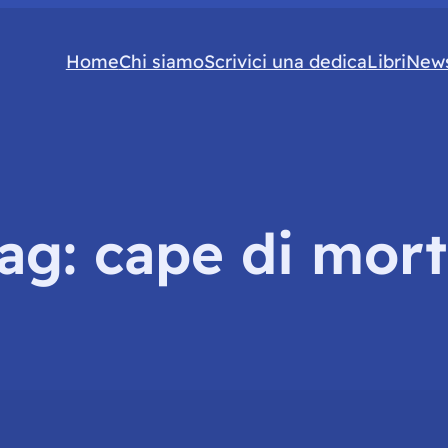
Home
Chi siamo
Scrivici una dedica
Libri
News
ag:
cape di mor