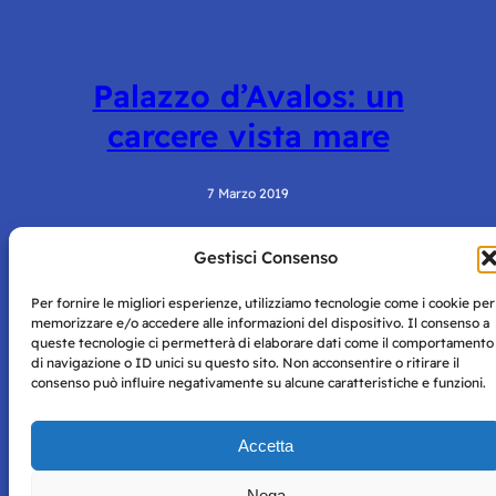
Palazzo d’Avalos: un
carcere vista mare
7 Marzo 2019
Gestisci Consenso
Per fornire le migliori esperienze, utilizziamo tecnologie come i cookie per
memorizzare e/o accedere alle informazioni del dispositivo. Il consenso a
queste tecnologie ci permetterà di elaborare dati come il comportamento
di navigazione o ID unici su questo sito. Non acconsentire o ritirare il
consenso può influire negativamente su alcune caratteristiche e funzioni.
Storie di Napoli è una testata registrata presso il tribunale di
Napoli con autorizzazione numero 38 del 25/9/2019.
Tutte le immagini e i contenuti su questo sito sono forniti
Accetta
per mero scopo didattico e informativo.
Privacy
Tutti i diritti riservati, ogni tentativo di copia sarà
Policy
Nega