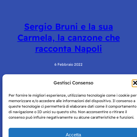
Sergio Bruni e la sua
Carmela, la canzone che
racconta Napoli
6 Febbraio 2022
Gestisci Consenso
Per fornire le migliori esperienze, utilizziamo tecnologie come i cookie per
memorizzare e/o accedere alle informazioni del dispositivo. Il consenso a
queste tecnologie ci permetterà di elaborare dati come il comportamento
di navigazione o ID unici su questo sito. Non acconsentire o ritirare il
consenso può influire negativamente su alcune caratteristiche e funzioni.
Storie di Napoli è una testata registrata presso il tribunale di
Napoli con autorizzazione numero 38 del 25/9/2019.
Tutte le immagini e i contenuti su questo sito sono forniti
Accetta