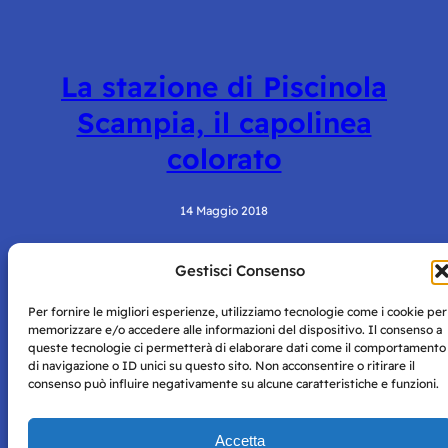
La stazione di Piscinola
Scampia, il capolinea
colorato
14 Maggio 2018
Gestisci Consenso
Per fornire le migliori esperienze, utilizziamo tecnologie come i cookie per
memorizzare e/o accedere alle informazioni del dispositivo. Il consenso a
queste tecnologie ci permetterà di elaborare dati come il comportamento
di navigazione o ID unici su questo sito. Non acconsentire o ritirare il
consenso può influire negativamente su alcune caratteristiche e funzioni.
Storie di Napoli è una testata registrata presso il tribunale di
Napoli con autorizzazione numero 38 del 25/9/2019.
Tutte le immagini e i contenuti su questo sito sono forniti
Accetta