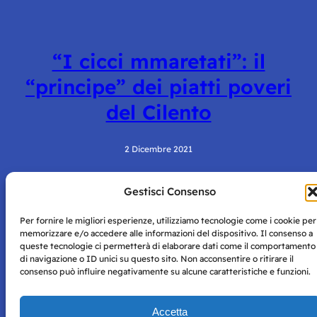
“I cicci mmaretati”: il
“principe” dei piatti poveri
del Cilento
2 Dicembre 2021
Gestisci Consenso
Per fornire le migliori esperienze, utilizziamo tecnologie come i cookie per
memorizzare e/o accedere alle informazioni del dispositivo. Il consenso a
queste tecnologie ci permetterà di elaborare dati come il comportamento
di navigazione o ID unici su questo sito. Non acconsentire o ritirare il
consenso può influire negativamente su alcune caratteristiche e funzioni.
Storie di Napoli è una testata registrata presso il tribunale di
Napoli con autorizzazione numero 38 del 25/9/2019.
Tutte le immagini e i contenuti su questo sito sono forniti
Accetta