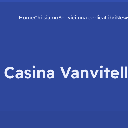
Home
Chi siamo
Scrivici una dedica
Libri
News
:
Casina Vanvitel