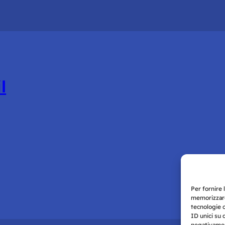
l
Per fornire 
memorizzare
tecnologie 
ID unici su 
negativament