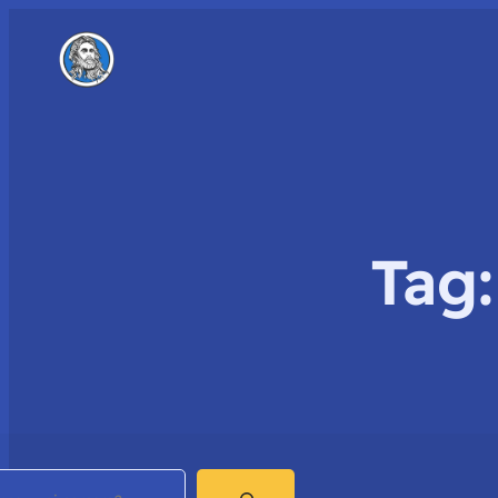
Tag
earch