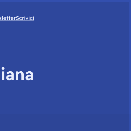
letter
Scrivici
liana