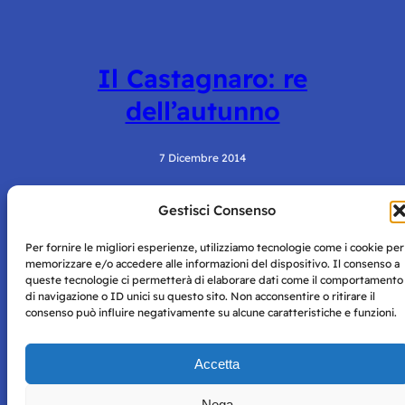
Il Castagnaro: re
dell’autunno
7 Dicembre 2014
Gestisci Consenso
Per fornire le migliori esperienze, utilizziamo tecnologie come i cookie per
memorizzare e/o accedere alle informazioni del dispositivo. Il consenso a
queste tecnologie ci permetterà di elaborare dati come il comportamento
di navigazione o ID unici su questo sito. Non acconsentire o ritirare il
consenso può influire negativamente su alcune caratteristiche e funzioni.
Storie di Napoli è una testata registrata presso il tribunale di
Napoli con autorizzazione numero 38 del 25/9/2019.
Tutte le immagini e i contenuti su questo sito sono forniti
Accetta
per mero scopo didattico e informativo.
Privacy
Tutti i diritti riservati, ogni tentativo di copia sarà
Policy
Nega