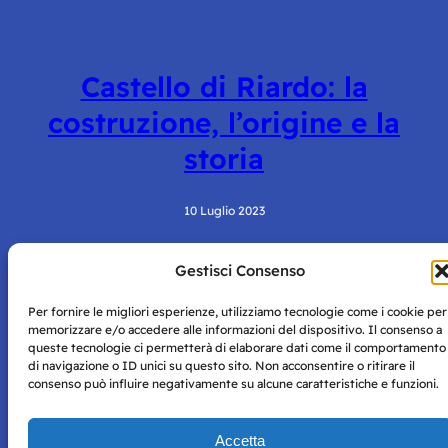
Castello di Riardo: la
costruzione, l’origine e la
storia
10 Luglio 2023
Gestisci Consenso
Per fornire le migliori esperienze, utilizziamo tecnologie come i cookie per
memorizzare e/o accedere alle informazioni del dispositivo. Il consenso a
queste tecnologie ci permetterà di elaborare dati come il comportamento
di navigazione o ID unici su questo sito. Non acconsentire o ritirare il
consenso può influire negativamente su alcune caratteristiche e funzioni.
Storie di Napoli è una testata registrata presso il tribunale di
Napoli con autorizzazione numero 38 del 25/9/2019.
Tutte le immagini e i contenuti su questo sito sono forniti
Accetta