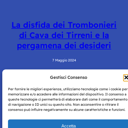
La disfida dei Trombonieri
di Cava dei Tirreni e la
pergamena dei desideri
7 Maggio 2024
Gestisci Consenso
Per fornire le migliori esperienze, utilizziamo tecnologie come i cookie per
memorizzare e/o accedere alle informazioni del dispositivo. Il consenso a
queste tecnologie ci permetterà di elaborare dati come il comportamento
di navigazione o ID unici su questo sito. Non acconsentire o ritirare il
consenso può influire negativamente su alcune caratteristiche e funzioni.
Storie di Napoli è una testata registrata presso il tribunale di
Napoli con autorizzazione numero 38 del 25/9/2019.
Tutte le immagini e i contenuti su questo sito sono forniti
Accetta