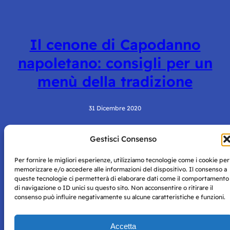
Il cenone di Capodanno
napoletano: consigli per un
menù della tradizione
31 Dicembre 2020
Gestisci Consenso
Per fornire le migliori esperienze, utilizziamo tecnologie come i cookie per
memorizzare e/o accedere alle informazioni del dispositivo. Il consenso a
queste tecnologie ci permetterà di elaborare dati come il comportamento
di navigazione o ID unici su questo sito. Non acconsentire o ritirare il
consenso può influire negativamente su alcune caratteristiche e funzioni.
Storie di Napoli è una testata registrata presso il tribunale di
Napoli con autorizzazione numero 38 del 25/9/2019.
Tutte le immagini e i contenuti su questo sito sono forniti
Accetta