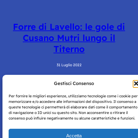
Forre di Lavello: le gole di
Cusano Mutri lungo il
Titerno
31 Luglio 2022
Gestisci Consenso
Per fornire le migliori esperienze, utilizziamo tecnologie come i cookie per
memorizzare e/o accedere alle informazioni del dispositivo. Il consenso a
queste tecnologie ci permetterà di elaborare dati come il comportamento
di navigazione o ID unici su questo sito. Non acconsentire o ritirare il
consenso può influire negativamente su alcune caratteristiche e funzioni.
Storie di Napoli è una testata registrata presso il tribunale di
Napoli con autorizzazione numero 38 del 25/9/2019.
Tutte le immagini e i contenuti su questo sito sono forniti
Accetta