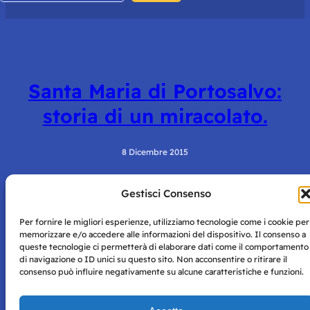
Santa Maria di Portosalvo:
storia di un miracolato.
8 Dicembre 2015
Gestisci Consenso
Per fornire le migliori esperienze, utilizziamo tecnologie come i cookie per
memorizzare e/o accedere alle informazioni del dispositivo. Il consenso a
queste tecnologie ci permetterà di elaborare dati come il comportamento
di navigazione o ID unici su questo sito. Non acconsentire o ritirare il
consenso può influire negativamente su alcune caratteristiche e funzioni.
Storie di Napoli è una testata registrata presso il tribunale di
Napoli con autorizzazione numero 38 del 25/9/2019.
Tutte le immagini e i contenuti su questo sito sono forniti