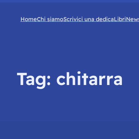
Home
Chi siamo
Scrivici una dedica
Libri
News
Tag:
chitarra