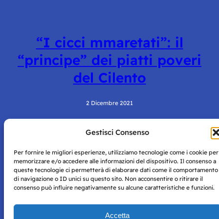
“I cicci mmaretati”: il
“principe” dei piatti poveri
del Cilento
2 Dicembre 2021
Gestisci Consenso
Per fornire le migliori esperienze, utilizziamo tecnologie come i cookie per
memorizzare e/o accedere alle informazioni del dispositivo. Il consenso a
queste tecnologie ci permetterà di elaborare dati come il comportamento
di navigazione o ID unici su questo sito. Non acconsentire o ritirare il
consenso può influire negativamente su alcune caratteristiche e funzioni.
Storie di Napoli è una testata registrata presso il tribunale di
Napoli con autorizzazione numero 38 del 25/9/2019.
Tutte le immagini e i contenuti su questo sito sono forniti
Accetta