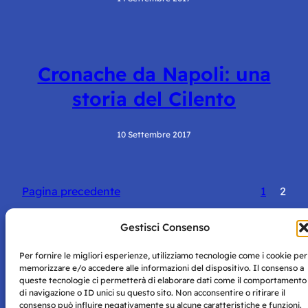
Cronache da Napoli: una
storia del Cilento
10 Settembre 2017
Pagina precedente
1
2
Gestisci Consenso
Per fornire le migliori esperienze, utilizziamo tecnologie come i cookie per
memorizzare e/o accedere alle informazioni del dispositivo. Il consenso a
queste tecnologie ci permetterà di elaborare dati come il comportamento
Storie di Napoli è una testata registrata presso il tribunale di
di navigazione o ID unici su questo sito. Non acconsentire o ritirare il
Napoli con autorizzazione numero 38 del 25/9/2019.
consenso può influire negativamente su alcune caratteristiche e funzioni.
Tutte le immagini e i contenuti su questo sito sono forniti