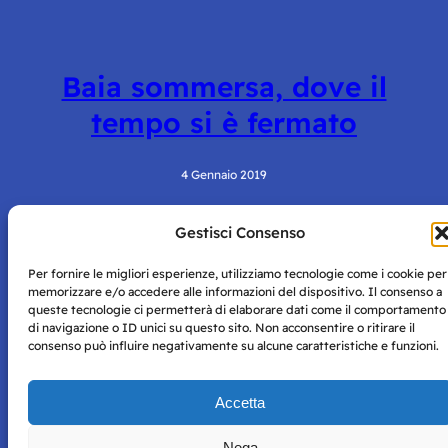
Baia sommersa, dove il
tempo si è fermato
4 Gennaio 2019
Gestisci Consenso
Per fornire le migliori esperienze, utilizziamo tecnologie come i cookie per
memorizzare e/o accedere alle informazioni del dispositivo. Il consenso a
queste tecnologie ci permetterà di elaborare dati come il comportamento
di navigazione o ID unici su questo sito. Non acconsentire o ritirare il
consenso può influire negativamente su alcune caratteristiche e funzioni.
Storie di Napoli è una testata registrata presso il tribunale di
Napoli con autorizzazione numero 38 del 25/9/2019.
Tutte le immagini e i contenuti su questo sito sono forniti
Accetta
per mero scopo didattico e informativo.
Privacy
Tutti i diritti riservati, ogni tentativo di copia sarà
Policy
Nega