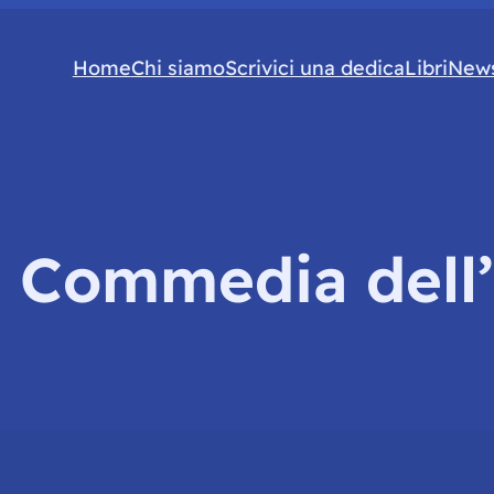
Home
Chi siamo
Scrivici una dedica
Libri
News
:
Commedia dell’