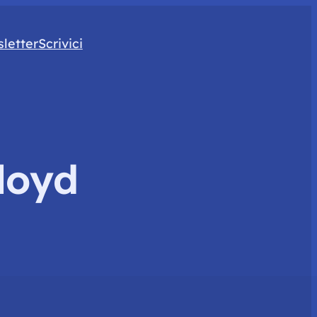
letter
Scrivici
loyd