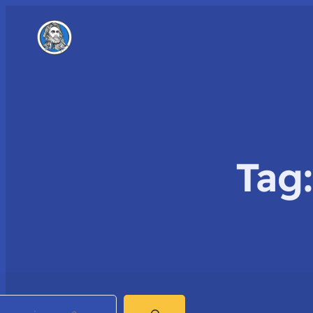
Tag
earch