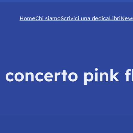
Home
Chi siamo
Scrivici una dedica
Libri
News
:
concerto pink f