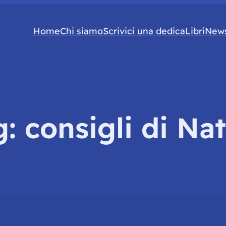
Home
Chi siamo
Scrivici una dedica
Libri
News
g:
consigli di Nat