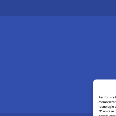
Per fornire 
memorizzare
tecnologie 
ID unici su 
negativament