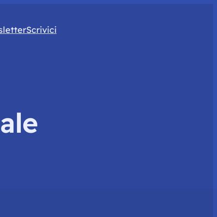
letter
Scrivici
ale