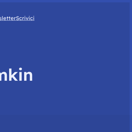
letter
Scrivici
mkin