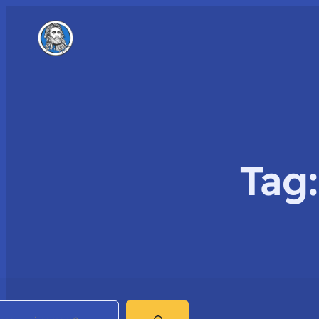
Tag
earch