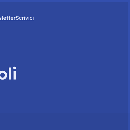
letter
Scrivici
oli