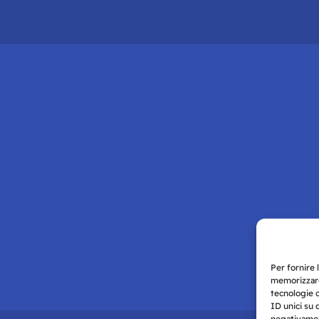
i
Per fornire 
memorizzare
tecnologie 
ID unici su 
negativament