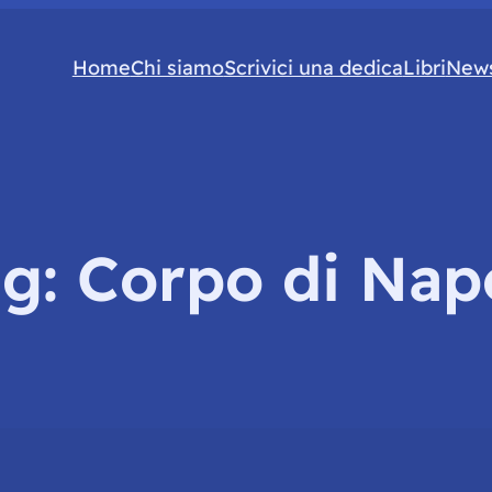
Home
Chi siamo
Scrivici una dedica
Libri
News
ag:
Corpo di Nap