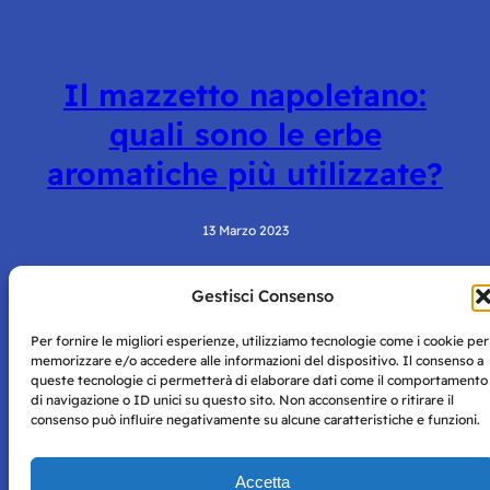
Il mazzetto napoletano:
quali sono le erbe
aromatiche più utilizzate?
13 Marzo 2023
Gestisci Consenso
Per fornire le migliori esperienze, utilizziamo tecnologie come i cookie per
memorizzare e/o accedere alle informazioni del dispositivo. Il consenso a
queste tecnologie ci permetterà di elaborare dati come il comportamento
di navigazione o ID unici su questo sito. Non acconsentire o ritirare il
consenso può influire negativamente su alcune caratteristiche e funzioni.
Storie di Napoli è una testata registrata presso il tribunale di
Napoli con autorizzazione numero 38 del 25/9/2019.
Tutte le immagini e i contenuti su questo sito sono forniti
Accetta