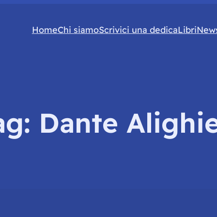
Home
Chi siamo
Scrivici una dedica
Libri
News
ag:
Dante Alighie