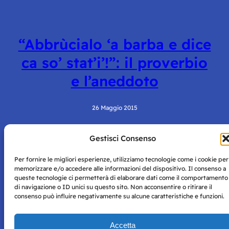
“Abbrùcialo ‘a barba e dice
ca so’ stat’i’!”: il proverbio
e l’aneddoto
26 Maggio 2015
Gestisci Consenso
Per fornire le migliori esperienze, utilizziamo tecnologie come i cookie per
memorizzare e/o accedere alle informazioni del dispositivo. Il consenso a
queste tecnologie ci permetterà di elaborare dati come il comportamento
di navigazione o ID unici su questo sito. Non acconsentire o ritirare il
consenso può influire negativamente su alcune caratteristiche e funzioni.
Storie di Napoli è una testata registrata presso il tribunale di
Napoli con autorizzazione numero 38 del 25/9/2019.
Tutte le immagini e i contenuti su questo sito sono forniti
Accetta