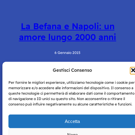
La Befana e Napoli: un
amore lungo 2000 anni
6 Gennaio 2015
Gestisci Consenso
Per fornire le migliori esperienze, utilizziamo tecnologie come i cookie per
memorizzare e/o accedere alle informazioni del dispositivo. Il consenso a
queste tecnologie ci permetterà di elaborare dati come il comportamento
di navigazione o ID unici su questo sito. Non acconsentire o ritirare il
consenso può influire negativamente su alcune caratteristiche e funzioni.
Storie di Napoli è una testata registrata presso il tribunale di
Napoli con autorizzazione numero 38 del 25/9/2019.
Tutte le immagini e i contenuti su questo sito sono forniti
Accetta
per mero scopo didattico e informativo.
Privacy
Tutti i diritti riservati, ogni tentativo di copia sarà
Policy
Nega