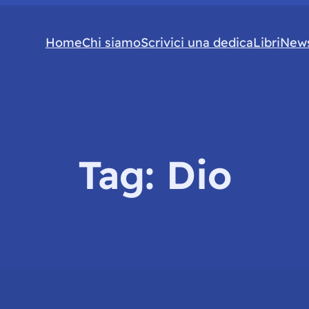
Home
Chi siamo
Scrivici una dedica
Libri
News
Tag:
Dio