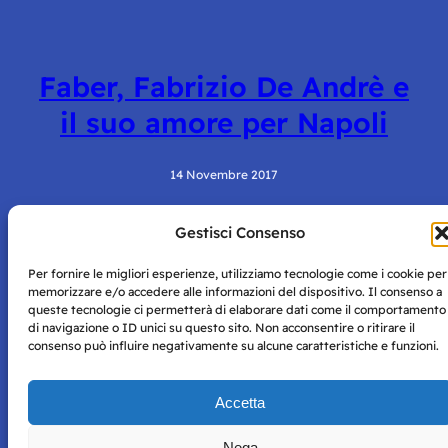
Faber, Fabrizio De Andrè e
il suo amore per Napoli
14 Novembre 2017
Gestisci Consenso
Per fornire le migliori esperienze, utilizziamo tecnologie come i cookie per
memorizzare e/o accedere alle informazioni del dispositivo. Il consenso a
queste tecnologie ci permetterà di elaborare dati come il comportamento
di navigazione o ID unici su questo sito. Non acconsentire o ritirare il
consenso può influire negativamente su alcune caratteristiche e funzioni.
Storie di Napoli è una testata registrata presso il tribunale di
Napoli con autorizzazione numero 38 del 25/9/2019.
Tutte le immagini e i contenuti su questo sito sono forniti
Accetta
per mero scopo didattico e informativo.
Privacy
Tutti i diritti riservati, ogni tentativo di copia sarà
Policy
Nega