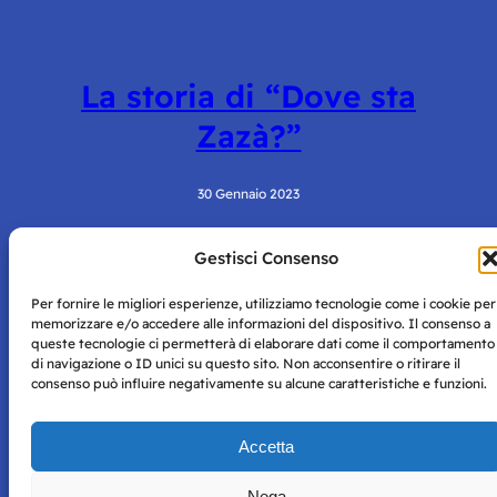
La storia di “Dove sta
Zazà?”
30 Gennaio 2023
Gestisci Consenso
Per fornire le migliori esperienze, utilizziamo tecnologie come i cookie per
memorizzare e/o accedere alle informazioni del dispositivo. Il consenso a
queste tecnologie ci permetterà di elaborare dati come il comportamento
di navigazione o ID unici su questo sito. Non acconsentire o ritirare il
consenso può influire negativamente su alcune caratteristiche e funzioni.
Storie di Napoli è una testata registrata presso il tribunale di
Napoli con autorizzazione numero 38 del 25/9/2019.
Tutte le immagini e i contenuti su questo sito sono forniti
Accetta
per mero scopo didattico e informativo.
Privacy
Tutti i diritti riservati, ogni tentativo di copia sarà
Policy
Nega