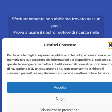
Sfortunatamente non abbiamo trovato nessun
post.
Prova a usare il nostro motore di ricerca nella
homepage
.
Gestisci Consenso
Per fornire le migliori esperienze, utilizziamo tecnologie come i cookie per
memorizzare e/o accedere alle informazioni del dispositivo. Il consenso a
queste tecnologie ci permetterà di elaborare dati come il comportamento
di navigazione o ID unici su questo sito. Non acconsentire o ritirare il
consenso può influire negativamente su alcune caratteristiche e funzioni.
Storie di Napoli è una testata registrata presso il tribunale di
Napoli con autorizzazione numero 38 del 25/9/2019.
Tutte le immagini e i contenuti su questo sito sono forniti
Accetta
per mero scopo didattico e informativo.
Privacy
Tutti i diritti riservati, ogni tentativo di copia sarà
Policy
Nega
perseguito secondo i termini di legge. Si nega l’utilizzo delle
informazioni in questo sito web per addestramento AI e
Visualizza le preferenze
qualsiasi altro tipo di prodotto informatico.