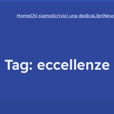
Home
Chi siamo
Scrivici una dedica
Libri
News
Tag:
eccellenze