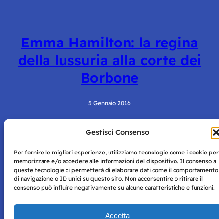
Emma Hamilton: la regina
della lussuria alla corte dei
Borbone
5 Gennaio 2016
Gestisci Consenso
Per fornire le migliori esperienze, utilizziamo tecnologie come i cookie per
memorizzare e/o accedere alle informazioni del dispositivo. Il consenso a
queste tecnologie ci permetterà di elaborare dati come il comportamento
di navigazione o ID unici su questo sito. Non acconsentire o ritirare il
consenso può influire negativamente su alcune caratteristiche e funzioni.
Storie di Napoli è una testata registrata presso il tribunale di
Napoli con autorizzazione numero 38 del 25/9/2019.
Tutte le immagini e i contenuti su questo sito sono forniti
Accetta