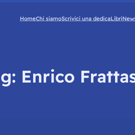
Home
Chi siamo
Scrivici una dedica
Libri
News
ag:
Enrico Fratta