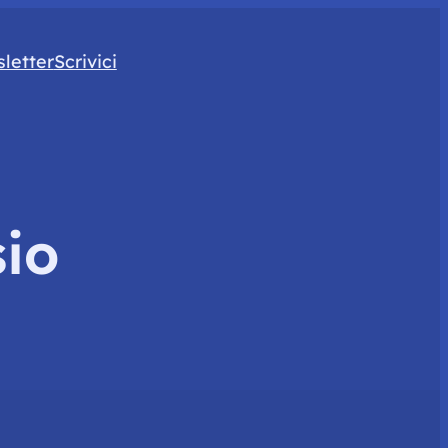
letter
Scrivici
sio