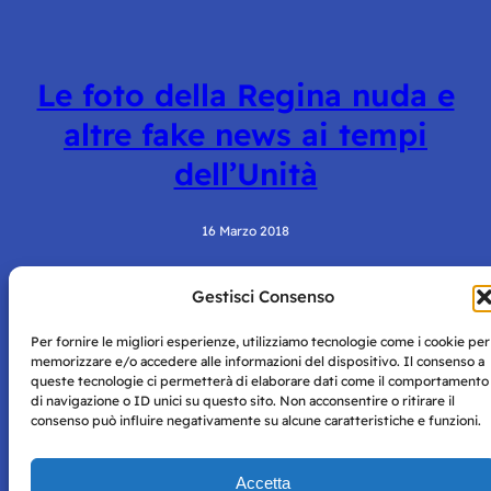
Le foto della Regina nuda e
altre fake news ai tempi
dell’Unità
16 Marzo 2018
Gestisci Consenso
Per fornire le migliori esperienze, utilizziamo tecnologie come i cookie per
memorizzare e/o accedere alle informazioni del dispositivo. Il consenso a
queste tecnologie ci permetterà di elaborare dati come il comportamento
di navigazione o ID unici su questo sito. Non acconsentire o ritirare il
consenso può influire negativamente su alcune caratteristiche e funzioni.
Storie di Napoli è una testata registrata presso il tribunale di
Napoli con autorizzazione numero 38 del 25/9/2019.
Tutte le immagini e i contenuti su questo sito sono forniti
Accetta