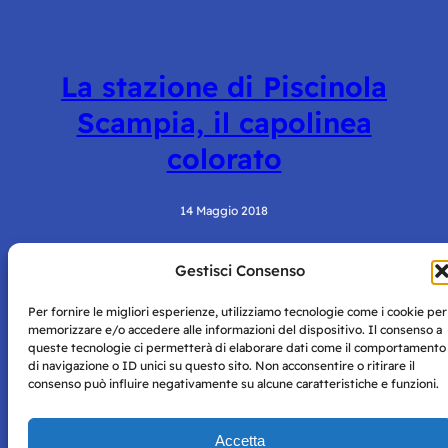
La stazione di Piscinola
Scampia, il capolinea
colorato
14 Maggio 2018
Gestisci Consenso
Per fornire le migliori esperienze, utilizziamo tecnologie come i cookie per
memorizzare e/o accedere alle informazioni del dispositivo. Il consenso a
queste tecnologie ci permetterà di elaborare dati come il comportamento
di navigazione o ID unici su questo sito. Non acconsentire o ritirare il
consenso può influire negativamente su alcune caratteristiche e funzioni.
Storie di Napoli è una testata registrata presso il tribunale di
Napoli con autorizzazione numero 38 del 25/9/2019.
Tutte le immagini e i contenuti su questo sito sono forniti
Accetta