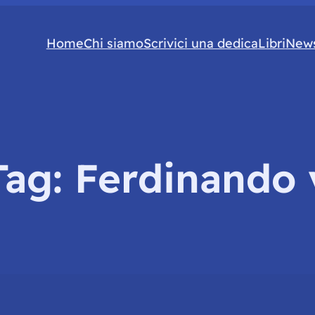
Home
Chi siamo
Scrivici una dedica
Libri
News
Tag:
Ferdinando 