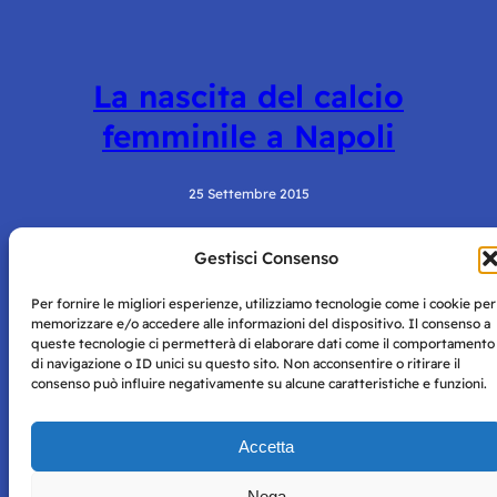
La nascita del calcio
femminile a Napoli
25 Settembre 2015
Gestisci Consenso
Per fornire le migliori esperienze, utilizziamo tecnologie come i cookie per
memorizzare e/o accedere alle informazioni del dispositivo. Il consenso a
queste tecnologie ci permetterà di elaborare dati come il comportamento
di navigazione o ID unici su questo sito. Non acconsentire o ritirare il
consenso può influire negativamente su alcune caratteristiche e funzioni.
Storie di Napoli è una testata registrata presso il tribunale di
Napoli con autorizzazione numero 38 del 25/9/2019.
Tutte le immagini e i contenuti su questo sito sono forniti
Accetta
per mero scopo didattico e informativo.
Privacy
Tutti i diritti riservati, ogni tentativo di copia sarà
Policy
Nega