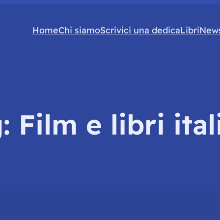
Home
Chi siamo
Scrivici una dedica
Libri
News
g:
Film e libri ital