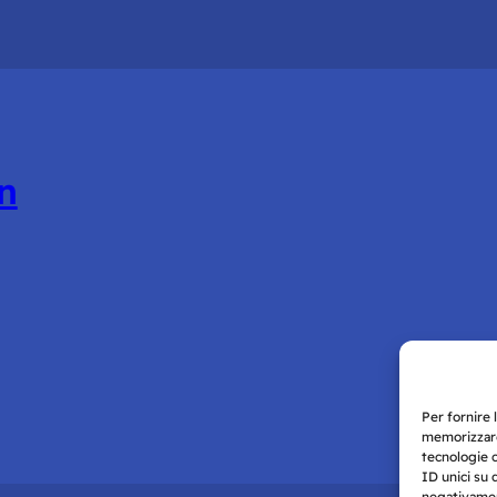
n
Per fornire 
memorizzare
tecnologie 
ID unici su 
negativament