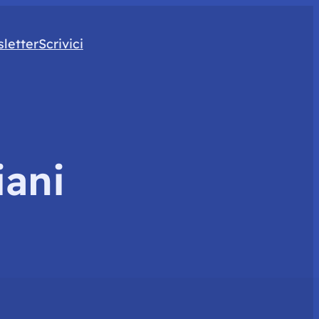
letter
Scrivici
iani