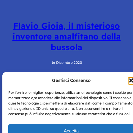
Flavio Gioia, il misterioso
inventore amalfitano della
bussola
16 Dicembre 2020
Gestisci Consenso
Per fornire le migliori esperienze, utilizziamo tecnologie come i cookie per
memorizzare e/o accedere alle informazioni del dispositivo. Il consenso a
queste tecnologie ci permetterà di elaborare dati come il comportamento
di navigazione o ID unici su questo sito. Non acconsentire o ritirare il
consenso può influire negativamente su alcune caratteristiche e funzioni.
Storie di Napoli è una testata registrata presso il tribunale di
Napoli con autorizzazione numero 38 del 25/9/2019.
Tutte le immagini e i contenuti su questo sito sono forniti
Accetta