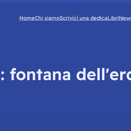
Home
Chi siamo
Scrivici una dedica
Libri
News
g:
fontana dell'er