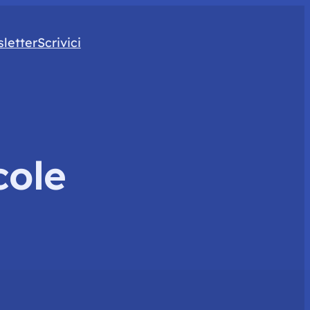
letter
Scrivici
cole