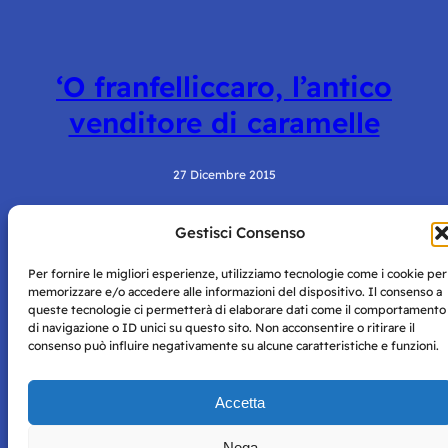
‘O franfelliccaro, l’antico
venditore di caramelle
27 Dicembre 2015
Gestisci Consenso
Per fornire le migliori esperienze, utilizziamo tecnologie come i cookie per
memorizzare e/o accedere alle informazioni del dispositivo. Il consenso a
queste tecnologie ci permetterà di elaborare dati come il comportamento
di navigazione o ID unici su questo sito. Non acconsentire o ritirare il
consenso può influire negativamente su alcune caratteristiche e funzioni.
Storie di Napoli è una testata registrata presso il tribunale di
Napoli con autorizzazione numero 38 del 25/9/2019.
Tutte le immagini e i contenuti su questo sito sono forniti
Accetta
per mero scopo didattico e informativo.
Privacy
Tutti i diritti riservati, ogni tentativo di copia sarà
Policy
Nega