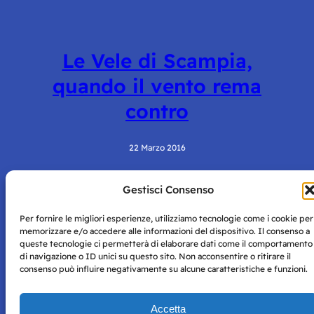
Le Vele di Scampia,
quando il vento rema
contro
22 Marzo 2016
Gestisci Consenso
Per fornire le migliori esperienze, utilizziamo tecnologie come i cookie per
memorizzare e/o accedere alle informazioni del dispositivo. Il consenso a
queste tecnologie ci permetterà di elaborare dati come il comportamento
di navigazione o ID unici su questo sito. Non acconsentire o ritirare il
consenso può influire negativamente su alcune caratteristiche e funzioni.
Storie di Napoli è una testata registrata presso il tribunale di
Napoli con autorizzazione numero 38 del 25/9/2019.
Tutte le immagini e i contenuti su questo sito sono forniti
Accetta