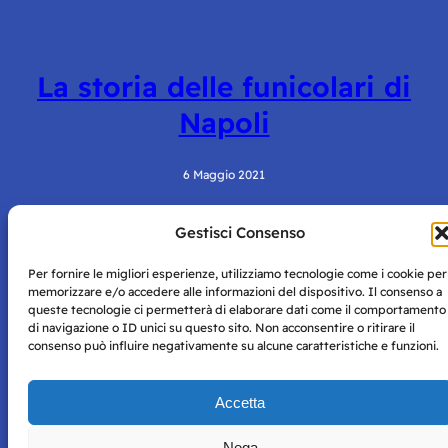
La storia delle funicolari di
Napoli
6 Maggio 2021
Gestisci Consenso
Per fornire le migliori esperienze, utilizziamo tecnologie come i cookie per
memorizzare e/o accedere alle informazioni del dispositivo. Il consenso a
queste tecnologie ci permetterà di elaborare dati come il comportamento
di navigazione o ID unici su questo sito. Non acconsentire o ritirare il
consenso può influire negativamente su alcune caratteristiche e funzioni.
Storie di Napoli è una testata registrata presso il tribunale di
Napoli con autorizzazione numero 38 del 25/9/2019.
Tutte le immagini e i contenuti su questo sito sono forniti
Accetta
per mero scopo didattico e informativo.
Privacy
Tutti i diritti riservati, ogni tentativo di copia sarà
Policy
Nega