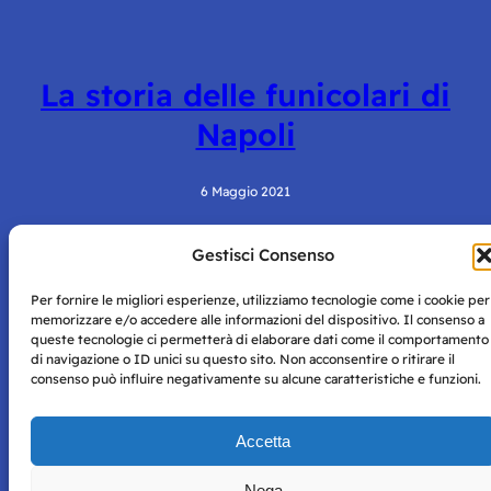
La storia delle funicolari di
Napoli
6 Maggio 2021
Gestisci Consenso
Per fornire le migliori esperienze, utilizziamo tecnologie come i cookie per
memorizzare e/o accedere alle informazioni del dispositivo. Il consenso a
queste tecnologie ci permetterà di elaborare dati come il comportamento
di navigazione o ID unici su questo sito. Non acconsentire o ritirare il
consenso può influire negativamente su alcune caratteristiche e funzioni.
Storie di Napoli è una testata registrata presso il tribunale di
Napoli con autorizzazione numero 38 del 25/9/2019.
Tutte le immagini e i contenuti su questo sito sono forniti
Accetta
per mero scopo didattico e informativo.
Privacy
Tutti i diritti riservati, ogni tentativo di copia sarà
Policy
Nega